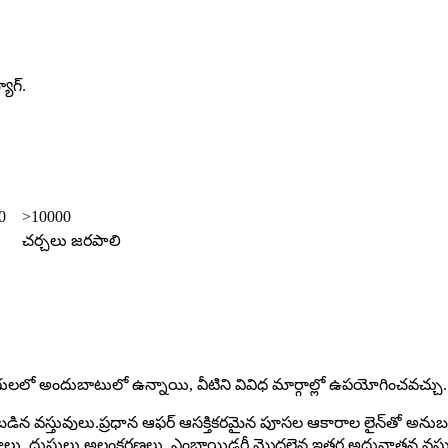
యాగ్.
0
>10000
చర్చలు జరపాలి
ులలో అందుబాటులో ఉన్నాయి, వీటిని వివిధ మార్గాల్లో ఉపయోగించవచ్చు.
డిన వస్తువులు.ప్రధాన ఆఫర్ ఆసక్తికరమైన పూసల ఆకారాల లైన్‌తో అనుబం
రణాలు, దుస్తులు అలంకరణలు, ఎంబ్రాయిడరీ మొదలైన ఇతర అధునాతన వస్తు