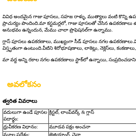
వివిధ అందమైన గాజు పూసలు, సహజ రాళ్ళు, ముత్యాలు వంటి కొన్ని 
ప్రాచుర్యం పొందింది.మా కస్టమర్లలో, గాజు పూసలతో చేసిన ఉపకర
అనుభవం ఉన్నందున, మేము చాలా ప్రొఫెషనల్‌గా ఉన్నాము.
గ్లాస్ పూసలు ఉపకరణాలు, ముఖ్యంగా సీడ్ పూసలు నగల ఉపకరణాలు.వ
విస్తృతంగా ఉంటుంది.వీటిని శిరోభూషణాలు, లాకెట్లు, నెక్లెస్‌లు, కం
మా వద్ద అన్ని రకాల నగల ఉపకరణాలు స్టాక్‌లో ఉన్నాయి, సంప్రదించడాన
అవలోకనం
త్వరిత వివరాలు
వదులుగా ఉండే పూసల
క్రిస్టల్, లాంప్‌వర్క్ & గ్లాస్
పదార్థం:
ధ్రువీకరణ విధానం:
మూడవ పక్షం అంచనా
మూల ప్రదేశం:
జెజియాంగ్, చైనా