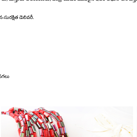
రక్షిత డెలివరీ.
, నగలు