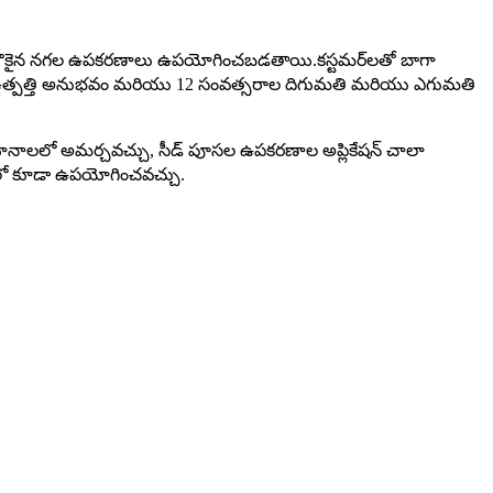
ియు చౌకైన నగల ఉపకరణాలు ఉపయోగించబడతాయి.కస్టమర్‌లతో బాగా
ల ఉత్పత్తి అనుభవం మరియు 12 సంవత్సరాల దిగుమతి మరియు ఎగుమతి
నాలలో అమర్చవచ్చు, సీడ్ పూసల ఉపకరణాల అప్లికేషన్ చాలా
ాటిలో కూడా ఉపయోగించవచ్చు.