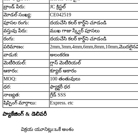
బ్రాండ్ పేరు:
JC క్రిస్టల్
మోడల్ సంఖ్య:
CE042519
పూసల రంగు:
దయచేసి కలర్ కార్డ్‌ని చూడండి
వస్తువు పేరు:
ముఖ గాజు స్క్వేర్ పూసలు
రంగు:
దయచేసి కలర్ కార్డ్‌ని చూడండి
పరిమాణం:
2mm,3mm,4mm,6mm,8mm,10mm,మొదలైనవి
వాడుక:
అలంకరణ
మెటీరియల్:
గ్లాస్ మెటీరియల్
ఆకారం:
క్యూబ్ ఆకారం
MOQ:
100 తంతువులు
ధర:
ఫ్యాక్టరీ ధర
నాణ్యత:
గ్రేడ్ SSS
షిప్పింగ్ మార్గాలు:
Express. etc
ప్యాకేజింగ్ & డెలివరీ
విక్రయ యూనిట్లు:
ఒకే అంశం