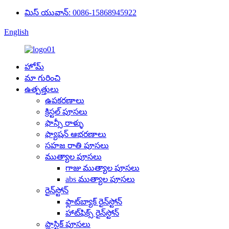
మిస్ యువాన్: 0086-15868945922
English
హోమ్
మా గురించి
ఉత్పత్తులు
ఉపకరణాలు
క్రిస్టల్ పూసలు
ఫాన్సీ రాళ్ళు
ఫ్యాషన్ ఆభరణాలు
సహజ రాతి పూసలు
ముత్యాల పూసలు
గాజు ముత్యాల పూసలు
abs ముత్యాల పూసలు
రైన్‌స్టోన్
ఫ్లాట్‌బ్యాక్ రైన్‌స్టోన్
హాట్‌ఫిక్స్ రైన్‌స్టోన్
ప్లాస్టిక్ పూసలు