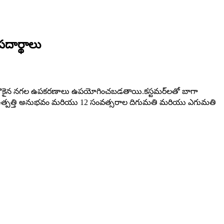
దార్థాలు
ియు చౌకైన నగల ఉపకరణాలు ఉపయోగించబడతాయి.కస్టమర్‌లతో బాగా
ల ఉత్పత్తి అనుభవం మరియు 12 సంవత్సరాల దిగుమతి మరియు ఎగుమతి