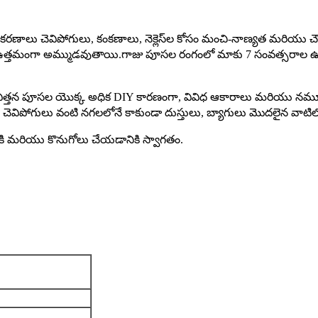
ఉపకరణాలు చెవిపోగులు, కంకణాలు, నెక్లెస్‌ల కోసం మంచి-నాణ్యత మర
ణాలు ఉత్తమంగా అమ్ముడవుతాయి.గాజు పూసల రంగంలో మాకు 7 సంవత్సరా
ిత్తన పూసల యొక్క అధిక DIY కారణంగా, వివిధ ఆకారాలు మరియు నమూ
కణాలు, చెవిపోగులు వంటి నగలలోనే కాకుండా దుస్తులు, బ్యాగులు మొదలైన వ
ికి మరియు కొనుగోలు చేయడానికి స్వాగతం.