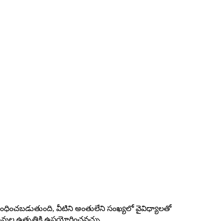
ధించబడుతుంది, వీటిని అంతులేని సంఖ్యలో వైవిధ్యాలతో
వుల ఉత్పత్తికి ఉపయోగించవచ్చు.