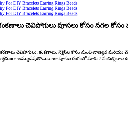
DIY కంకణాలు చెవిపోగులు పూసలు కోసం నగల కోసం ప
ఉపకరణాలు చెవిపోగులు, కంకణాలు, నెక్లెస్‌ల కోసం మంచి-నాణ్యత మర
ణాలు ఉత్తమంగా అమ్ముడవుతాయి.గాజు పూసల రంగంలో మాకు 7 సంవత్సరా