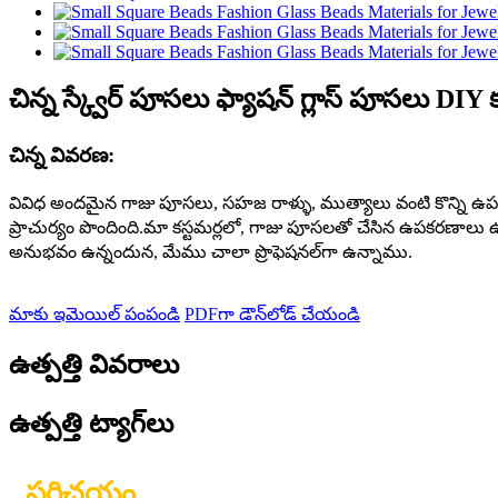
చిన్న స్క్వేర్ పూసలు ఫ్యాషన్ గ్లాస్ పూసలు 
చిన్న వివరణ:
వివిధ అందమైన గాజు పూసలు, సహజ రాళ్ళు, ముత్యాలు వంటి కొన్ని 
ప్రాచుర్యం పొందింది.మా కస్టమర్లలో, గాజు పూసలతో చేసిన ఉపకర
అనుభవం ఉన్నందున, మేము చాలా ప్రొఫెషనల్‌గా ఉన్నాము.
మాకు ఇమెయిల్ పంపండి
PDFగా డౌన్‌లోడ్ చేయండి
ఉత్పత్తి వివరాలు
ఉత్పత్తి ట్యాగ్‌లు
పరిచయం