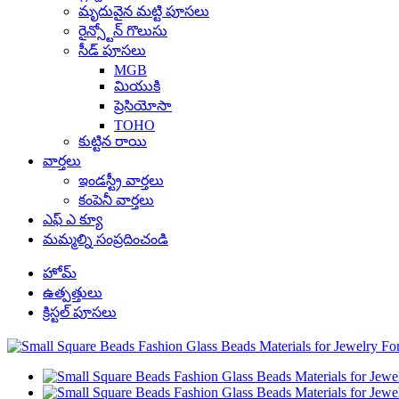
మృదువైన మట్టి పూసలు
రైన్స్టోన్ గొలుసు
సీడ్ పూసలు
MGB
మియుకి
ప్రెసియోసా
TOHO
కుట్టిన రాయి
వార్తలు
ఇండస్ట్రీ వార్తలు
కంపెనీ వార్తలు
ఎఫ్ ఎ క్యూ
మమ్మల్ని సంప్రదించండి
హోమ్
ఉత్పత్తులు
క్రిస్టల్ పూసలు