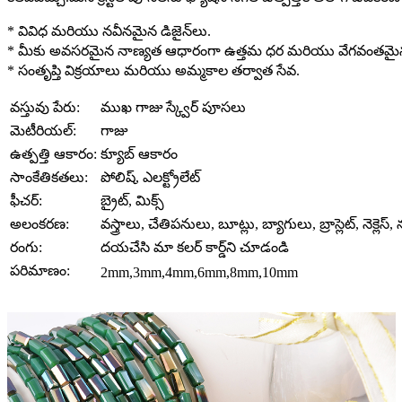
* వివిధ మరియు నవీనమైన డిజైన్‌లు.
* మీకు అవసరమైన నాణ్యత ఆధారంగా ఉత్తమ ధర మరియు వేగవంతమైన-సు
* సంతృప్తి విక్రయాలు మరియు అమ్మకాల తర్వాత సేవ.
వస్తువు పేరు:
ముఖ గాజు స్క్వేర్ పూసలు
మెటీరియల్:
గాజు
ఉత్పత్తి ఆకారం:
క్యూబ్ ఆకారం
సాంకేతికతలు:
పోలిష్, ఎలక్ట్రోలేట్
ఫీచర్:
బ్రైట్, మిక్స్
అలంకరణ:
వస్త్రాలు, చేతిపనులు, బూట్లు, బ్యాగులు, బ్రాస్లెట్, నెక్లెస్
రంగు:
దయచేసి మా కలర్ కార్డ్‌ని చూడండి
పరిమాణం:
2mm,3mm,4mm,6mm,8mm,10mm