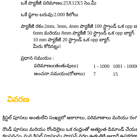
ఒకే ప్యాకేజీ పరిమాణం:
25X12X5 సెం.మీ
ఒకే స్థూల బరువు:
2.000 కిలోలు
ప్యాకేజీ రకం:
2mm, 3mm, 4mm ప్యాకేజీ 100 స్ట్రాండ్ ఒక opp బ్
6mm మరియు 8mm ప్యాకేజీ 50 స్ట్రాండ్ ఒక opp బ్యాగ్.
10 mm ప్యాకేజీ 20 స్ట్రాండ్ ఒక opp బ్యాగ్.
మీరు కోరినట్లు!
ప్రధాన సమయం :
పరిమాణం(తంతువులు)
1 - 1000
1001 - 1000
అంచనా.సమయం(రోజులు)
7
15
వివరణ
క్రిస్టల్ పూసలు అంతులేని సంఖ్యలో ఆకారాలు, పరిమాణాలు మరియు రంగ
రౌండ్ పూసలు మరియు రోండెల్లెలు ఒక రంధ్రంతో అత్యంత డిమాండ్ చేయబ
కలపవచ్చు.మన క్రిస్టల్ పూసలను ఫ్యాషన్ నగల ఉత్పత్తికి అలాగే ఉపక