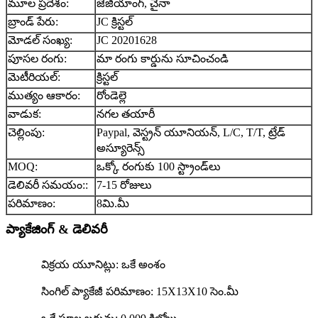
మూల ప్రదేశం:
జెజియాంగ్, చైనా
బ్రాండ్ పేరు:
JC క్రిస్టల్
మోడల్ సంఖ్య:
JC 20201628
పూసల రంగు:
మా రంగు కార్డును సూచించండి
మెటీరియల్:
క్రిస్టల్
ముత్యం ఆకారం:
రోండెల్లె
వాడుక:
నగల తయారీ
చెల్లింపు:
Paypal, వెస్ట్రన్ యూనియన్, L/C, T/T, ట్రేడ్
అస్యూరెన్స్
MOQ:
ఒక్కో రంగుకు 100 స్ట్రాండ్‌లు
డెలివరీ సమయం::
7-15 రోజులు
పరిమాణం:
8మి.మీ
ప్యాకేజింగ్ & డెలివరీ
విక్రయ యూనిట్లు: ఒకే అంశం
సింగిల్ ప్యాకేజీ పరిమాణం: 15X13X10 సెం.మీ