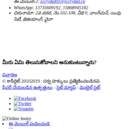
ఈ-మెయిల్-2:
jccrystal01@jccrystal.cn
WhatsApp:
13735609192, 15868945182
చిరునామా:
2వ వరద, నెం.102-108, వీధి 9, చాంగ్‌చున్, యివు
సిటీ, జెజియాంగ్, చైనా
మీరు ఏమి తెలుసుకోవాలని అనుకుంటున్నారు?
విచారణ
© కాపీరైట్ 20102019 : సర్వ హక్కులు ప్రత్యేకించబడినవి.
ఫీచర్ చేయబడిన ఉత్పత్తులు
-
సైట్ మ్యాప్
-
మొబైల్ సైట్
ఈ మెయిల్ పంపించండి