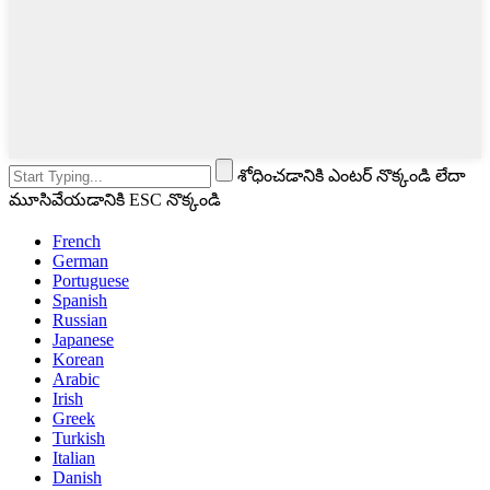
శోధించడానికి ఎంటర్ నొక్కండి లేదా
మూసివేయడానికి ESC నొక్కండి
French
German
Portuguese
Spanish
Russian
Japanese
Korean
Arabic
Irish
Greek
Turkish
Italian
Danish