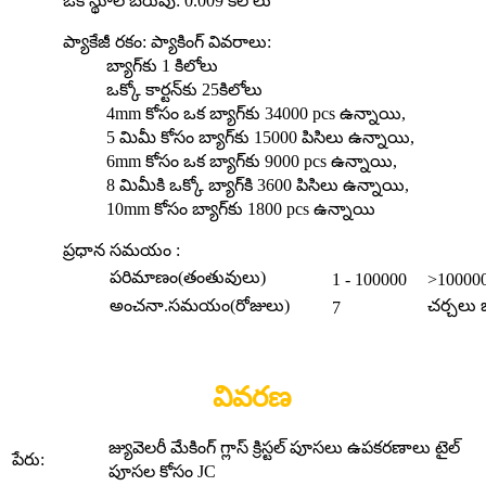
ఒకే స్థూల బరువు: 0.009 కిలోలు
ప్యాకేజీ రకం: ప్యాకింగ్ వివరాలు:
బ్యాగ్‌కు 1 కిలోలు
ఒక్కో కార్టన్‌కు 25కిలోలు
4mm కోసం ఒక బ్యాగ్‌కు 34000 pcs ఉన్నాయి,
5 మిమీ కోసం బ్యాగ్‌కు 15000 పిసిలు ఉన్నాయి,
6mm కోసం ఒక బ్యాగ్‌కు 9000 pcs ఉన్నాయి,
8 మిమీకి ఒక్కో బ్యాగ్‌కి 3600 పిసిలు ఉన్నాయి,
10mm కోసం బ్యాగ్‌కు 1800 pcs ఉన్నాయి
ప్రధాన సమయం :
పరిమాణం(తంతువులు)
1 - 100000
>10000
అంచనా.సమయం(రోజులు)
చర్చలు 
7
వివరణ
జ్యువెలరీ మేకింగ్ గ్లాస్ క్రిస్టల్ పూసలు ఉపకరణాలు టైల్
పేరు:
పూసల కోసం JC