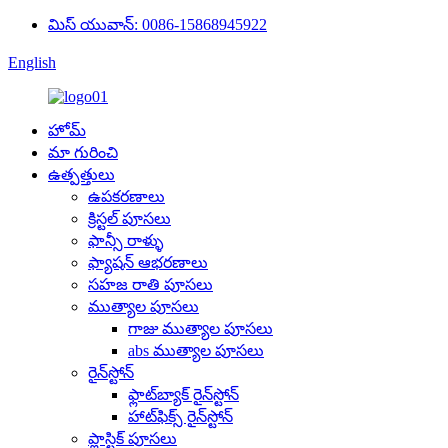
మిస్ యువాన్: 0086-15868945922
English
హోమ్
మా గురించి
ఉత్పత్తులు
ఉపకరణాలు
క్రిస్టల్ పూసలు
ఫాన్సీ రాళ్ళు
ఫ్యాషన్ ఆభరణాలు
సహజ రాతి పూసలు
ముత్యాల పూసలు
గాజు ముత్యాల పూసలు
abs ముత్యాల పూసలు
రైన్‌స్టోన్
ఫ్లాట్‌బ్యాక్ రైన్‌స్టోన్
హాట్‌ఫిక్స్ రైన్‌స్టోన్
ప్లాస్టిక్ పూసలు