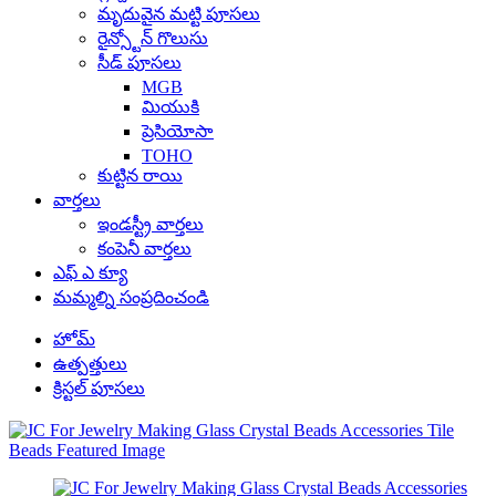
మృదువైన మట్టి పూసలు
రైన్స్టోన్ గొలుసు
సీడ్ పూసలు
MGB
మియుకి
ప్రెసియోసా
TOHO
కుట్టిన రాయి
వార్తలు
ఇండస్ట్రీ వార్తలు
కంపెనీ వార్తలు
ఎఫ్ ఎ క్యూ
మమ్మల్ని సంప్రదించండి
హోమ్
ఉత్పత్తులు
క్రిస్టల్ పూసలు