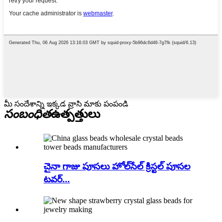
మీ సందేశాన్ని ఇక్కడ వ్రాసి మాకు పంపండి
సంబంధిత
ఉత్పత్తులు
చైనా గాజు పూసలు హోల్‌సేల్ క్రిస్టల్ పూసల
టవర్...