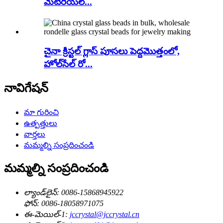
మెటీరియల్...
చైనా క్రిస్టల్ గ్లాస్ పూసలు పెద్దమొత్తంలో,
హోల్‌సేల్ రో...
నావిగేషన్
మా గురించి
ఉత్పత్తులు
వార్తలు
మమ్మల్ని సంప్రదించండి
మమ్మల్ని సంప్రదించండి
ల్యాండ్‌లైన్:
0086-15868945922
ఫోన్:
0086-18058971075
ఈ-మెయిల్-1:
jccrystal@jccrystal.cn