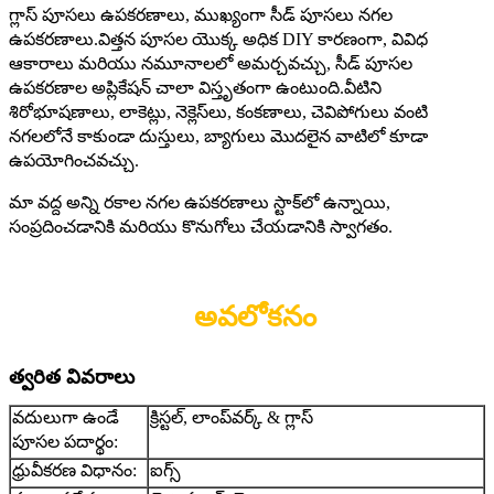
గ్లాస్ పూసలు ఉపకరణాలు, ముఖ్యంగా సీడ్ పూసలు నగల
ఉపకరణాలు.విత్తన పూసల యొక్క అధిక DIY కారణంగా, వివిధ
ఆకారాలు మరియు నమూనాలలో అమర్చవచ్చు, సీడ్ పూసల
ఉపకరణాల అప్లికేషన్ చాలా విస్తృతంగా ఉంటుంది.వీటిని
శిరోభూషణాలు, లాకెట్లు, నెక్లెస్‌లు, కంకణాలు, చెవిపోగులు వంటి
నగలలోనే కాకుండా దుస్తులు, బ్యాగులు మొదలైన వాటిలో కూడా
ఉపయోగించవచ్చు.
మా వద్ద అన్ని రకాల నగల ఉపకరణాలు స్టాక్‌లో ఉన్నాయి,
సంప్రదించడానికి మరియు కొనుగోలు చేయడానికి స్వాగతం.
అవలోకనం
త్వరిత వివరాలు
వదులుగా ఉండే
క్రిస్టల్, లాంప్‌వర్క్ & గ్లాస్
పూసల పదార్థం:
ధ్రువీకరణ విధానం:
ఐగ్స్