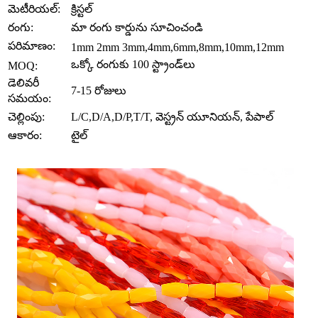
మెటీరియల్:
క్రిస్టల్
రంగు:
మా రంగు కార్డును సూచించండి
పరిమాణం:
1mm 2mm 3mm,4mm,6mm,8mm,10mm,12mm
ఒక్కో రంగుకు 100 స్ట్రాండ్‌లు
MOQ:
డెలివరీ
7-15 రోజులు
సమయం:
చెల్లింపు:
L/C,D/A,D/P,T/T, వెస్ట్రన్ యూనియన్, పేపాల్
ఆకారం:
టైల్