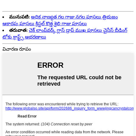
మునుపటి:
అధిక నాణ్యత గల గాజు నగల పూసలు త్రిభుజం
ఆకారపు పూసలు క్రిస్టల్ కొత్త శైలి గాజు పూసలు
తరువాత:
చెక్ లాంప్‌వర్క్ గ్లాస్ డ్రాప్ ముఖ పూసలు చైనీస్ బీడింగ్
టోకు క్రాఫ్ట్స్ ఆభరణాలు
విచారణ రూపం