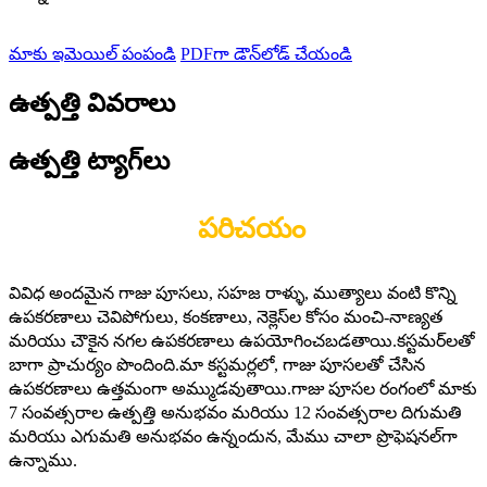
మాకు ఇమెయిల్ పంపండి
PDFగా డౌన్‌లోడ్ చేయండి
ఉత్పత్తి వివరాలు
ఉత్పత్తి ట్యాగ్‌లు
పరిచయం
వివిధ అందమైన గాజు పూసలు, సహజ రాళ్ళు, ముత్యాలు వంటి కొన్ని
ఉపకరణాలు చెవిపోగులు, కంకణాలు, నెక్లెస్‌ల కోసం మంచి-నాణ్యత
మరియు చౌకైన నగల ఉపకరణాలు ఉపయోగించబడతాయి.కస్టమర్‌లతో
బాగా ప్రాచుర్యం పొందింది.మా కస్టమర్లలో, గాజు పూసలతో చేసిన
ఉపకరణాలు ఉత్తమంగా అమ్ముడవుతాయి.గాజు పూసల రంగంలో మాకు
7 సంవత్సరాల ఉత్పత్తి అనుభవం మరియు 12 సంవత్సరాల దిగుమతి
మరియు ఎగుమతి అనుభవం ఉన్నందున, మేము చాలా ప్రొఫెషనల్‌గా
ఉన్నాము.