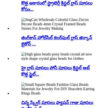
కొత్త ఆకారంలో స్ట్రాబెర్రీ క్రిస్టల్ గ్లాస్ పూసలు
కోసం...
జింగ్‌కాన్ హోల్‌సేల్ కలర్‌ఫుల్ గ్లాస్ జిర్కాన్
బైకోన్ ...
హై గ్లాస్ పూసలు పోనీ పూసలు క్రిస్టల్ అబ్
కొత్త స్టైల్...
చిన్న స్క్వేర్ పూసలు ఫ్యాషన్ గాజు పూసలు