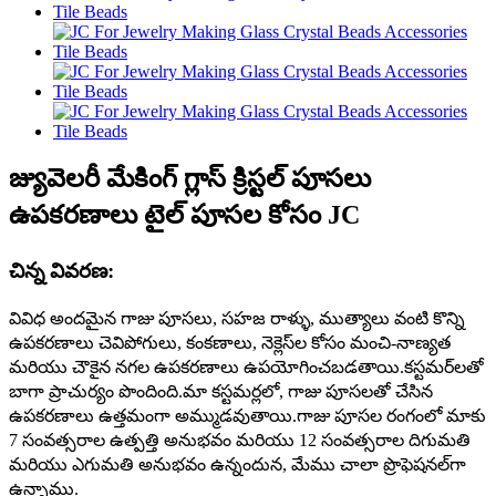
జ్యువెలరీ మేకింగ్ గ్లాస్ క్రిస్టల్ పూసలు
ఉపకరణాలు టైల్ పూసల కోసం JC
చిన్న వివరణ:
వివిధ అందమైన గాజు పూసలు, సహజ రాళ్ళు, ముత్యాలు వంటి కొన్ని
ఉపకరణాలు చెవిపోగులు, కంకణాలు, నెక్లెస్‌ల కోసం మంచి-నాణ్యత
మరియు చౌకైన నగల ఉపకరణాలు ఉపయోగించబడతాయి.కస్టమర్‌లతో
బాగా ప్రాచుర్యం పొందింది.మా కస్టమర్లలో, గాజు పూసలతో చేసిన
ఉపకరణాలు ఉత్తమంగా అమ్ముడవుతాయి.గాజు పూసల రంగంలో మాకు
7 సంవత్సరాల ఉత్పత్తి అనుభవం మరియు 12 సంవత్సరాల దిగుమతి
మరియు ఎగుమతి అనుభవం ఉన్నందున, మేము చాలా ప్రొఫెషనల్‌గా
ఉన్నాము.