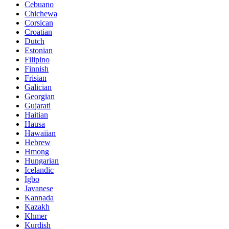
Cebuano
Chichewa
Corsican
Croatian
Dutch
Estonian
Filipino
Finnish
Frisian
Galician
Georgian
Gujarati
Haitian
Hausa
Hawaiian
Hebrew
Hmong
Hungarian
Icelandic
Igbo
Javanese
Kannada
Kazakh
Khmer
Kurdish