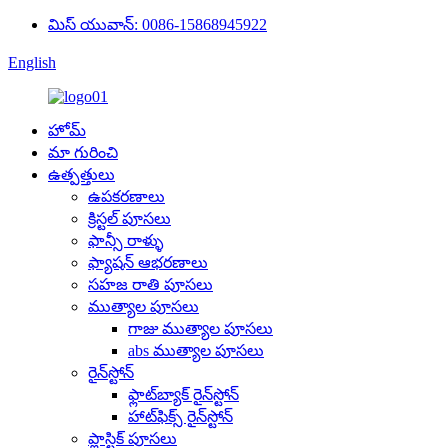
మిస్ యువాన్: 0086-15868945922
English
హోమ్
మా గురించి
ఉత్పత్తులు
ఉపకరణాలు
క్రిస్టల్ పూసలు
ఫాన్సీ రాళ్ళు
ఫ్యాషన్ ఆభరణాలు
సహజ రాతి పూసలు
ముత్యాల పూసలు
గాజు ముత్యాల పూసలు
abs ముత్యాల పూసలు
రైన్‌స్టోన్
ఫ్లాట్‌బ్యాక్ రైన్‌స్టోన్
హాట్‌ఫిక్స్ రైన్‌స్టోన్
ప్లాస్టిక్ పూసలు