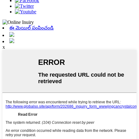
ఈ మెయిల్ పంపించండి
x