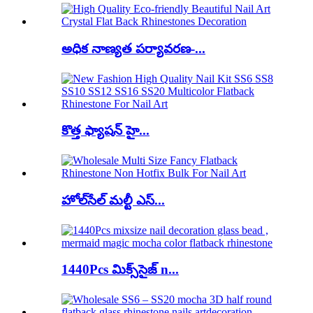
అధిక నాణ్యత పర్యావరణ-...
కొత్త ఫ్యాషన్ హై...
హోల్‌సేల్ మల్టీ ఎస్...
1440Pcs మిక్స్‌సైజ్ n...