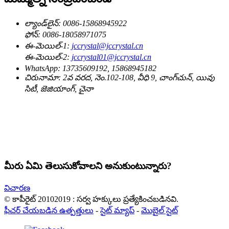
ల్యాండ్‌లైన్:
0086-15868945922
ఫోన్:
0086-18058971075
ఈ-మెయిల్-1:
jccrystal@jccrystal.cn
ఈ-మెయిల్-2:
jccrystal01@jccrystal.cn
WhatsApp:
13735609192, 15868945182
చిరునామా:
2వ వరద, నెం.102-108, వీధి 9, చాంగ్‌చున్, యివు
సిటీ, జెజియాంగ్, చైనా
మీరు ఏమి తెలుసుకోవాలని అనుకుంటున్నారు?
విచారణ
© కాపీరైట్ 20102019 : సర్వ హక్కులు ప్రత్యేకించబడినవి.
ఫీచర్ చేయబడిన ఉత్పత్తులు
-
సైట్ మ్యాప్
-
మొబైల్ సైట్