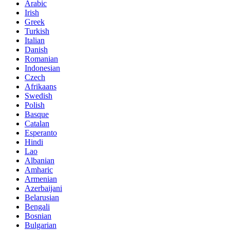
Arabic
Irish
Greek
Turkish
Italian
Danish
Romanian
Indonesian
Czech
Afrikaans
Swedish
Polish
Basque
Catalan
Esperanto
Hindi
Lao
Albanian
Amharic
Armenian
Azerbaijani
Belarusian
Bengali
Bosnian
Bulgarian