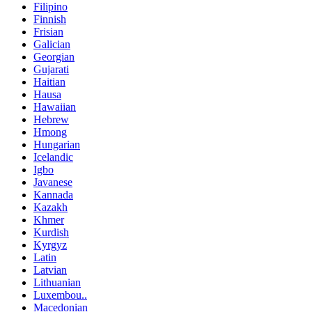
Filipino
Finnish
Frisian
Galician
Georgian
Gujarati
Haitian
Hausa
Hawaiian
Hebrew
Hmong
Hungarian
Icelandic
Igbo
Javanese
Kannada
Kazakh
Khmer
Kurdish
Kyrgyz
Latin
Latvian
Lithuanian
Luxembou..
Macedonian