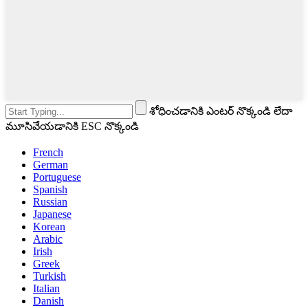
శోధించడానికి ఎంటర్ నొక్కండి లేదా
మూసివేయడానికి ESC నొక్కండి
French
German
Portuguese
Spanish
Russian
Japanese
Korean
Arabic
Irish
Greek
Turkish
Italian
Danish