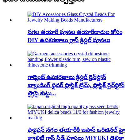
నగల తయారీ పూసల తయారీదారుల కోసం
DIY ఉపకరణాలు గ్లాస్ క్రిస్టల్ పూసలు
గార్మెంట్ ఉపకరణాలు క్రిస్టల్ రైన్‌స్టోన్
బ్యాండింగ్ ఫ్లవర్ ప్లాస్టిక్ ట్రిమ్, ప్లాస్టిక్ రైన్‌స్టోన్
ట్రైపై కుట్టు...
ఫ్యాషన్ నగల తయారీకి జపాన్ ఒరిజినల్ హై
క్వాలిటీ గ్లాస్ సీడ్ పూసలు MIYUKI డెలికా