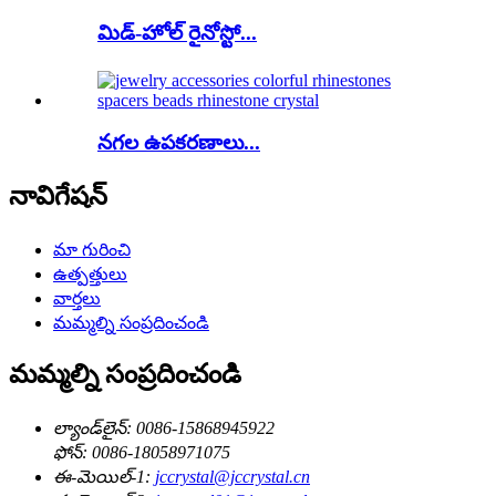
మిడ్-హోల్ రైనోస్టో...
నగల ఉపకరణాలు...
నావిగేషన్
మా గురించి
ఉత్పత్తులు
వార్తలు
మమ్మల్ని సంప్రదించండి
మమ్మల్ని సంప్రదించండి
ల్యాండ్‌లైన్:
0086-15868945922
ఫోన్:
0086-18058971075
ఈ-మెయిల్-1:
jccrystal@jccrystal.cn