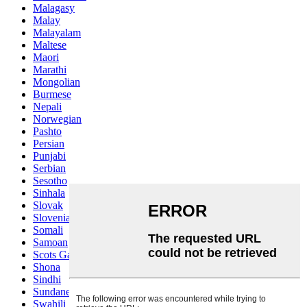
Malagasy
Malay
Malayalam
Maltese
Maori
Marathi
Mongolian
Burmese
Nepali
Norwegian
Pashto
Persian
Punjabi
Serbian
Sesotho
Sinhala
Slovak
Slovenian
Somali
Samoan
Scots Gaelic
Shona
Sindhi
Sundanese
Swahili