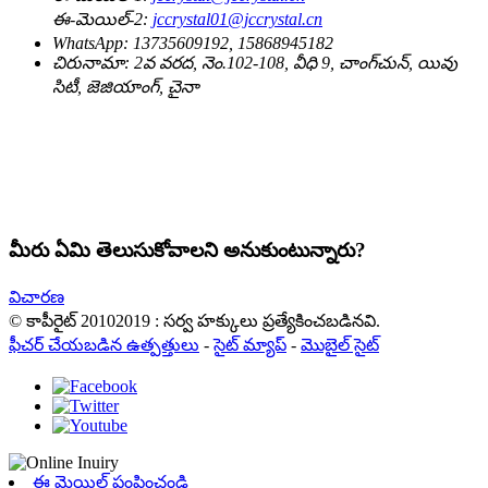
ఈ-మెయిల్-2:
jccrystal01@jccrystal.cn
WhatsApp:
13735609192, 15868945182
చిరునామా:
2వ వరద, నెం.102-108, వీధి 9, చాంగ్‌చున్, యివు
సిటీ, జెజియాంగ్, చైనా
మీరు ఏమి తెలుసుకోవాలని అనుకుంటున్నారు?
విచారణ
© కాపీరైట్ 20102019 : సర్వ హక్కులు ప్రత్యేకించబడినవి.
ఫీచర్ చేయబడిన ఉత్పత్తులు
-
సైట్ మ్యాప్
-
మొబైల్ సైట్
ఈ మెయిల్ పంపించండి