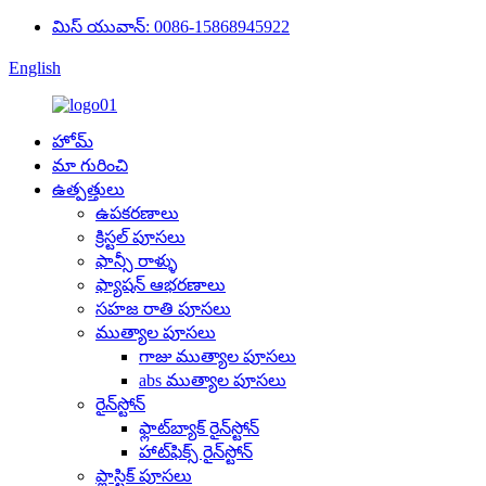
మిస్ యువాన్: 0086-15868945922
English
హోమ్
మా గురించి
ఉత్పత్తులు
ఉపకరణాలు
క్రిస్టల్ పూసలు
ఫాన్సీ రాళ్ళు
ఫ్యాషన్ ఆభరణాలు
సహజ రాతి పూసలు
ముత్యాల పూసలు
గాజు ముత్యాల పూసలు
abs ముత్యాల పూసలు
రైన్‌స్టోన్
ఫ్లాట్‌బ్యాక్ రైన్‌స్టోన్
హాట్‌ఫిక్స్ రైన్‌స్టోన్
ప్లాస్టిక్ పూసలు