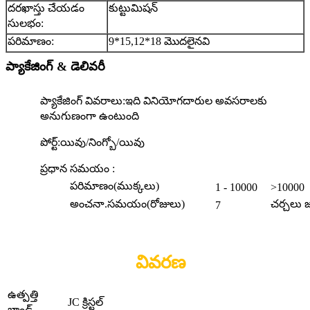
దరఖాస్తు చేయడం
కుట్టుమిషన్
సులభం:
పరిమాణం:
9*15,12*18 మొదలైనవి
ప్యాకేజింగ్ & డెలివరీ
ప్యాకేజింగ్ వివరాలు:
ఇది వినియోగదారుల అవసరాలకు
అనుగుణంగా ఉంటుంది
పోర్ట్:
యివు/నింగ్బో/యివు
ప్రధాన సమయం :
పరిమాణం(ముక్కలు)
1 - 10000
>10000
అంచనా.సమయం(రోజులు)
చర్చలు 
7
వివరణ
ఉత్పత్తి
JC క్రిస్టల్
బ్రాండ్