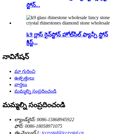
స్టోన్...
k9 గ్లాస్ రైన్‌స్టోన్ హోల్‌సేల్ ఫ్యాన్సీ స్టోన్
క్రిస్ట్...
నావిగేషన్
మా గురించి
ఉత్పత్తులు
వార్తలు
మమ్మల్ని సంప్రదించండి
మమ్మల్ని సంప్రదించండి
ల్యాండ్‌లైన్:
0086-15868945922
ఫోన్:
0086-18058971075
ఈ-మెయిల్-1:
jccrystal@jccrystal.cn