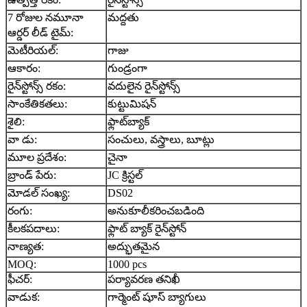
7 రోజుల నమూనా
మద్దతు
ఆర్డర్ లీడ్ టైమ్:
మెటీరియల్:
గాజు
ఆకారం:
గుండ్రంగా
రైన్‌స్టోన్స్ రకం:
వదులైన రైన్‌స్టోన్స్
సాంకేతికతలు:
కుట్టుమిషన్
శైలి:
ఫ్లాట్‌బ్యాక్
వా డు:
సంచులు, వస్త్రాలు, బూట్లు
మూల ప్రదేశం:
చైనా
బ్రాండ్ పేరు:
JC క్రిస్టల్
మోడల్ సంఖ్య:
DS02
రంగు:
అనుకూలీకరించబడింది
కీలకపదాలు:
ఫ్లాట్ బ్యాక్ రైన్‌స్టోన్
నాణ్యత:
అద్భుతమైన
MOQ:
1000 pcs
ఫీచర్:
పర్యావరణ తనిఖీ
వాడుక:
గార్మెంట్ షూస్ బ్యాగులు