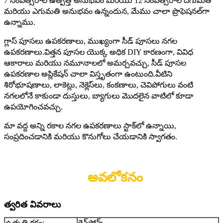
7 సంవత్సరాల ఉత్పత్తి అనుభవం మరియు 12 సంవత్సరాల దిగుమతి
మరియు ఎగుమతి అనుభవం ఉన్నందున, మేము చాలా ప్రొఫెషనల్‌గా
ఉన్నాము.
గ్లాస్ పూసలు ఉపకరణాలు, ముఖ్యంగా సీడ్ పూసలు నగల
ఉపకరణాలు.విత్తన పూసల యొక్క అధిక DIY కారణంగా, వివిధ
ఆకారాలు మరియు నమూనాలలో అమర్చవచ్చు, సీడ్ పూసల
ఉపకరణాల అప్లికేషన్ చాలా విస్తృతంగా ఉంటుంది.వీటిని
శిరోభూషణాలు, లాకెట్లు, నెక్లెస్‌లు, కంకణాలు, చెవిపోగులు వంటి
నగలలోనే కాకుండా దుస్తులు, బ్యాగులు మొదలైన వాటిలో కూడా
ఉపయోగించవచ్చు.
మా వద్ద అన్ని రకాల నగల ఉపకరణాలు స్టాక్‌లో ఉన్నాయి,
సంప్రదించడానికి మరియు కొనుగోలు చేయడానికి స్వాగతం.
అవలోకనం
త్వరిత వివరాలు
ఉత్పత్తి రకం:
రైన్‌స్టోన్స్