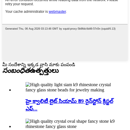
మీ సందేశాన్ని ఇక్కడ వ్రాసి మాకు పంపండి
సంబంధిత
ఉత్పత్తులు
హై క్వాలిటీ లైట్ సియామ్ కె9 రైన్‌స్టోన్ క్రిస్టల్
ఎఫ్...