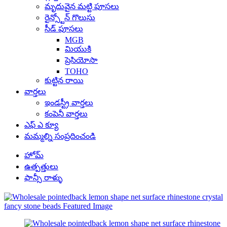
మృదువైన మట్టి పూసలు
రైన్స్టోన్ గొలుసు
సీడ్ పూసలు
MGB
మియుకి
ప్రెసియోసా
TOHO
కుట్టిన రాయి
వార్తలు
ఇండస్ట్రీ వార్తలు
కంపెనీ వార్తలు
ఎఫ్ ఎ క్యూ
మమ్మల్ని సంప్రదించండి
హోమ్
ఉత్పత్తులు
ఫాన్సీ రాళ్ళు