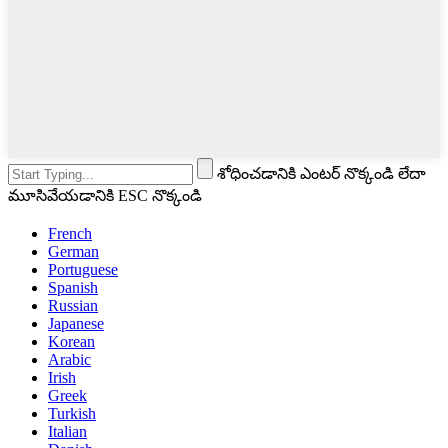
శోధించడానికి ఎంటర్ నొక్కండి లేదా
మూసివేయడానికి ESC నొక్కండి
French
German
Portuguese
Spanish
Russian
Japanese
Korean
Arabic
Irish
Greek
Turkish
Italian