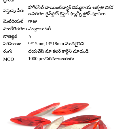
హోల్‌సేల్ పాయింట్‌బ్యాక్ నిమ్మకాయ ఆకృతి నికర
వస్తువు పేరు
ఉపరితల రైన్‌స్టోన్ క్రిస్టల్ ఫ్యాన్సీ స్టోన్ పూసలు
మెటీరియల్
గాజు
సాంకేతికతలు
ఎంబ్రాయిడరీ
నాణ్యత
A
పరిమాణం
9*15mm,13*18mm మొదలైనవి
రంగు
దయచేసి మా కలర్ కార్డ్‌ని చూడండి
1000 pcs/పరిమాణం/రంగు
MOQ