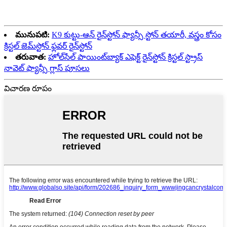
మునుపటి:
K9 కుట్టు-ఆన్ రైన్‌స్టోన్ ఫ్యాన్సీ స్టోన్ తయారీ, వస్త్రం కోసం
క్రిస్టల్ జెమ్‌స్టోన్ ఫ్లవర్ రైన్‌స్టోన్
తరువాత:
హోల్‌సేల్ పాయింట్‌బ్యాక్ ఎఫెక్ట్ రైన్‌స్టోన్ క్రిస్టల్ స్ట్రాస్
నావెట్ ఫ్యాన్సీ గ్లాస్ పూసలు
విచారణ రూపం