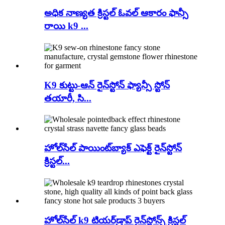
అధిక నాణ్యత క్రిస్టల్ ఓవల్ ఆకారం ఫాన్సీ
రాయి k9 ...
K9 కుట్టు-ఆన్ రైన్‌స్టోన్ ఫ్యాన్సీ స్టోన్
తయారీ, సి...
హోల్‌సేల్ పాయింట్‌బ్యాక్ ఎఫెక్ట్ రైన్‌స్టోన్
క్రిస్టల్...
హోల్‌సేల్ k9 టియర్‌డ్రాప్ రైన్‌స్టోన్స్ క్రిస్టల్