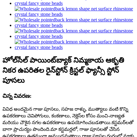
హోల్‌సేల్ పాయింట్‌బ్యాక్ నిమ్మకాయ ఆకృతి
నికర ఉపరితల రైన్‌స్టోన్ క్రిస్టల్ ఫ్యాన్సీ స్టోన్
పూసలు
చిన్న వివరణ:
వివిధ అందమైన గాజు పూసలు, సహజ రాళ్ళు, ముత్యాలు వంటి కొన్ని
ఉపకరణాలు చెవిపోగులు, కంకణాలు, నెక్లెస్‌ల కోసం మంచి-నాణ్యత
మరియు చౌకైన నగల ఉపకరణాలు ఉపయోగించబడతాయి.కస్టమర్‌లతో
బాగా ప్రాచుర్యం పొందింది.మా కస్టమర్లలో, గాజు పూసలతో చేసిన
ఉపకరణాలు ఉత్తమంగా అమ్ముడవుతాయి.గాజు పూసల రంగంలో మాకు