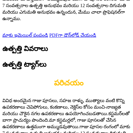
7 సంవత్సరాల ఉత్పత్తి అనుభవం మరియు 12 సంవత్సరాల దిగుమతి
మరియు ఎగుమతి అనుభవం ఉన్నందున, మేము చాలా ప్రొఫెషనల్‌గా
ఉన్నాము.
మాకు ఇమెయిల్ పంపండి
PDFగా డౌన్‌లోడ్ చేయండి
ఉత్పత్తి వివరాలు
ఉత్పత్తి ట్యాగ్‌లు
పరిచయం
వివిధ అందమైన గాజు పూసలు, సహజ రాళ్ళు, ముత్యాలు వంటి కొన్ని
ఉపకరణాలు చెవిపోగులు, కంకణాలు, నెక్లెస్‌ల కోసం మంచి-నాణ్యత
మరియు చౌకైన నగల ఉపకరణాలు ఉపయోగించబడతాయి.కస్టమర్‌లతో
బాగా ప్రాచుర్యం పొందింది.మా కస్టమర్లలో, గాజు పూసలతో చేసిన
ఉపకరణాలు ఉత్తమంగా అమ్ముడవుతాయి.గాజు పూసల రంగంలో మాకు